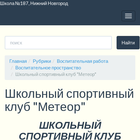
Школа №187, Нижний Новгород
Togg
navig
Версия для слабовидящих:
Изображения:
Вкл
Выкл
A
A
A
A
A
A
A
Размер шрифта:
Цветовая схема:
Найти
Главная
Рубрики
Воспитательная работа
Воспитательное пространство
Школьный спортивный клуб "Метеор"
Школьный спортивный
клуб "Метеор"
ШКОЛЬНЫЙ
СПОРТИВНЫЙ КЛУБ