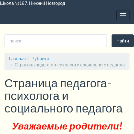
Школа №187, Нижний Новгород
Togg
navig
Версия для слабовидящих:
Изображения:
Вкл
Выкл
A
A
A
A
A
A
A
Размер шрифта:
Цветовая схема:
Найти
Главная
Рубрики
Страница педагога-психолога и социального педагога
Страница педагога-
психолога и
социального педагога
Уважаемые родители!