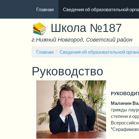
Главная
Сведения об образовательной орг
Версия для слабовидящ
Школа №187
г.Нижний Новгород, Советский район
Главная
Сведения об образовательной орган
Руководство
РУКОВОДИ
Малинин Ва
трижды лауре
степени и ор
Всероссийско
"Серафимовск