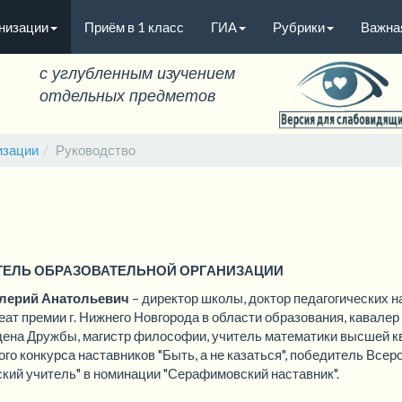
анизации
Приём в 1 класс
ГИА
Рубрики
Важна
A
A
A
их:
Изображения:
Размер шрифта:
Цвет
Вкл
Выкл
с углубленным изучением
отдельных предметов
изации
Руководство
ТЕЛЬ ОБРАЗОВАТЕЛЬНОЙ ОРГАНИЗАЦИИ
лерий Анатольевич
– директор школы, доктор педагогических н
ат премии г. Нижнего Новгорода в области образования, кавалер 
дена Дружбы, магистр философии, учитель математики высшей к
го конкурса наставников "Быть, а не казаться", победитель Всер
ий учитель" в номинации "Серафимовский наставник".