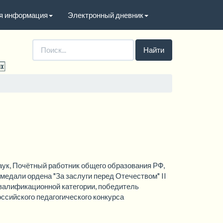
я информация
Электронный дневник
A
A
A
A
овая схема:
аук, Почётный работник общего образования РФ,
медали ордена "За заслуги перед Отечеством" II
валификационной категории, победитель
оссийского педагогического конкурса