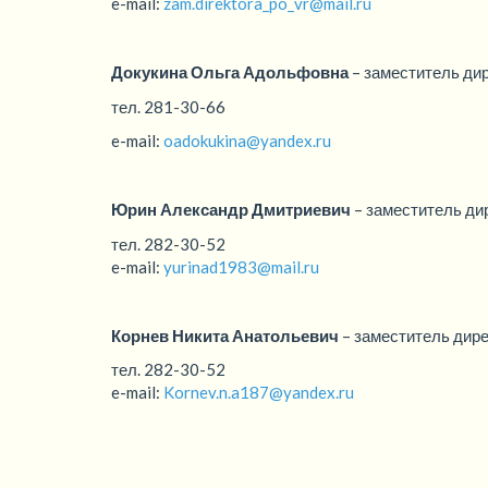
e-mail:
zam.direktora_po_vr@mail.ru
Докукина Ольга Адольфовна
– заместитель дир
тел. 281-30-66
e-mail:
oadokukina@yandex.ru
Юрин Александр Дмитриевич
– заместитель ди
тел. 282-30-52
e-mail:
yurinad1983@mail.ru
Корнев Никита Анатольевич
– заместитель дире
тел. 282-30-52
e-mail:
Kornev.n.a187@yandex.ru