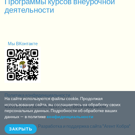
Программы курсов внеурочной
деятельности
Мы ВКонтакте
Политика конфиденциальности
На сайте используются файлы cookie. Продолжая
использование сайта, вы соглашаетесь на обработку своих
©2015-2025 Школа №187. Все права защищены
персональных данных. Подробности об обработке ваших
данных — в политике
конфиденциальности
Разработка и поддержка сайта "Агент Кобра"
ЗАКРЫТЬ