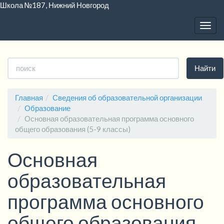
Школа №187, Нижний Новгород
Togg
navig
Версия для слабовидящих:
Изображения:
Вкл
Выкл
A
A
A
A
A
A
A
Размер шрифта:
Цветовая схема:
Найти
Главная
Сведения об образовательной организации
Образование
Основная образовательная программа основного
общего образования (5-9 классы)
Основная
образовательная
программа основного
общего образования