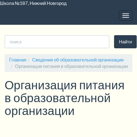
Школа №187, Нижний Новгород
Togg
navig
Версия для слабовидящих:
Изображения:
Вкл
Выкл
A
A
A
A
A
A
A
Размер шрифта:
Цветовая схема:
Найти
Главная
Сведения об образовательной организации
Организация питания в образовательной организации
Организация питания
в образовательной
организации